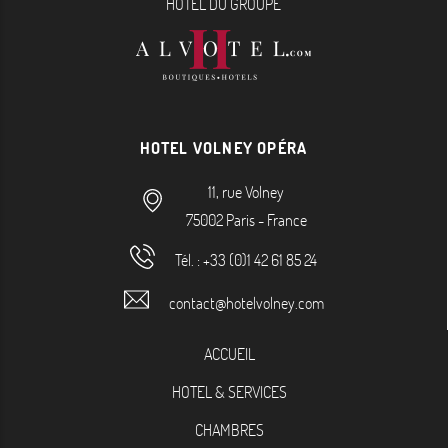
HÔTEL DU GROUPE
HOTEL VOLNEY OPÉRA
11, rue Volney
75002
Paris
-
France
Tél. :
+33 (0)1 42 61 85 24
contact@hotelvolney.com
ACCUEIL
HOTEL & SERVICES
CHAMBRES