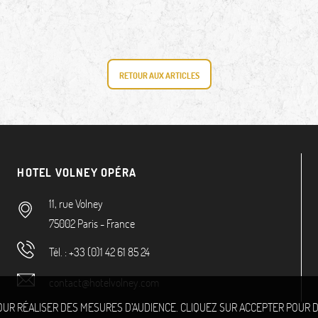
RETOUR AUX ARTICLES
HOTEL VOLNEY OPÉRA
11, rue Volney
75002
Paris
-
France
Tél. :
+33 (0)1 42 61 85 24
contact@hotelvolney.com
 POUR RÉALISER DES MESURES D’AUDIENCE. CLIQUEZ SUR ACCEPTER POU