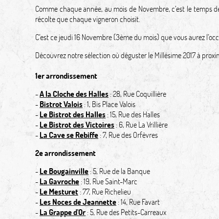
Comme chaque année, au mois de Novembre, c’est le temps de c
récolte que chaque vigneron choisit.
C’est ce jeudi 16 Novembre (3ème du mois) que vous aurez l’occa
Découvrez notre sélection où déguster le Millésime 2017 à proximi
1er arrondissement
-
A la Cloche des Halles
: 28, Rue Coquillière
-
Bistrot Valois
: 1, Bis Place Valois
-
Le Bistrot des Halles
: 15, Rue des Halles
-
Le Bistrot des Victoires
: 6, Rue La Vrillière
-
La Cave se Rebiffe
: 7, Rue des Orfèvres
2e arrondissement
-
Le Bougainville
: 5, Rue de la Banque
-
La Gavroche
: 19, Rue Saint-Marc
-
Le Mesturet
: 77, Rue Richelieu
-
Les Noces de Jeannette
: 14, Rue Favart
-
La Grappe d'Or
: 5, Rue des Petits-Carreaux